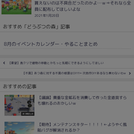
貰えないのは不具合だったのかよ…ｗ⇒それなら全
員に配布してほしいよな
2021年1月28日
おすすめ「どうぶつの森」記事
8月のイベントカレンダー・やることまとめ
【要望】島クリで建物の移動とかもっと気軽にできるようにしてほしい
【不満】あつ森に対する不満の根源はDIY!!←次回作DIYあるなら買わないわw
おすすめの記事
【議論】貴重な金鉱石を消費して作った金道具すら
も壊れるのおかしいｗ
あつ森まとめ
【期待】メンテナンスキター！！！！←ようやく風
船バグが解消されるか？