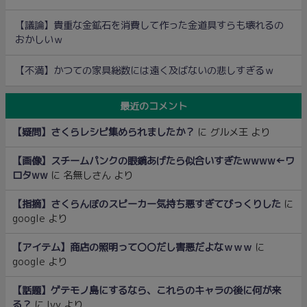
【議論】貴重な金鉱石を消費して作った金道具すらも壊れるの
おかしいｗ
【不満】かつての家具総数には遠く及ばないの悲しすぎるｗ
最近のコメント
【疑問】さくらレシピ集められましたか？
に
グルメ王
より
【画像】スチームパンクの眼鏡あげたら似合いすぎたwwww←ワ
ロタww
に
名無しさん
より
【指摘】さくらんぼのスピーカー気持ち悪すぎてびっくりした
に
google
より
【アイテム】商店の照明って〇〇だし害悪だよなｗｗｗ
に
google
より
【話題】ゲテモノ島にするなら、これらのキャラの後に何が来
る？
に
Ivy
より