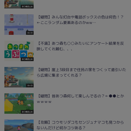
あつ森まとめ
【疑問】みんな灯台や電話ボックスの色は何色！？
←ここランダム要素あるのかww…
キャラ
【不満】あつ森も○○みたいにアンケート結果を反
映してくれ頼む、、、
あつ森まとめ
【疑問】崖上3段目まで住民の家をつくって道引いた
ら広場に集まってくれる？
キャラ
【疑問】皆あつ森何して楽しんでるの？←●●とか
ｗｗｗｗ
あつ森まとめ
【攻略】コウモリダコもセンジュナマコも見つから
ないんだけど何かコツある？