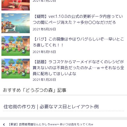
2021年7月22日
【疑問】ver.1.10.0の公式の更新データ内容ってい
つの間にページ消えた？⇒多分〇〇なだけだろ
2021年6月29日
【バグ】この現象はやはりバグらしいぞ…早いとこ
ろ直してくれ！！
2021年5月16日
【話題】ラコスケからマーメイドなさくのレシピが
貰えないのは不具合だったのかよ…ｗ⇒それなら全
員に配布してほしいよな
2021年1月28日
おすすめ「どうぶつの森」記事
住宅街の作り方 | 必要なマス目とレイアウト例
【要望】訪問者問題なんとかしろwww←あいつは店をもってくれw