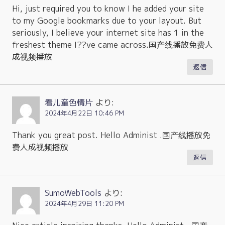
Hi, just required you to know I he added your site
to my Google bookmarks due to your layout. But
seriously, I believe your internet site has 1 in the
freshest theme I??ve came across.国产线播放免费人
成视频播放
返信
看儿童色情片
より:
2024年4月22日 10:46 PM
Thank you great post. Hello Administ .国产线播放免
费人成视频播放
返信
SumoWebTools
より:
2024年4月29日 11:20 PM