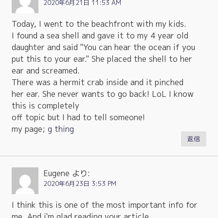
2020年6月21日 11:53 AM
Today, I went to the beachfront with my kids.
I found a sea shell and gave it to my 4 year old
daughter and said "You can hear the ocean if you
put this to your ear." She placed the shell to her
ear and screamed.
There was a hermit crab inside and it pinched
her ear. She never wants to go back! LoL I know
this is completely
off topic but I had to tell someone!
my page;
g thing
返信
Eugene
より:
2020年6月23日 3:53 PM
I think this is one of the most important info for
me. And i'm glad reading your article.