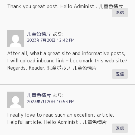
Thank you great post. Hello Administ . 儿童色情片
返信
儿童色情片
より:
2023年7月20日 12:42 PM
After all, what a great site and informative posts,
I will upload inbound link – bookmark this web site?
Regards, Reader. 児童ポルノ 儿童色情片
返信
儿童色情片
より:
2023年7月20日 10:53 PM
I really love to read such an excellent article.
Helpful article. Hello Administ . 儿童色情片
返信