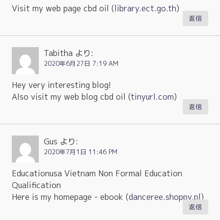
Visit my web page cbd oil (
library.ect.go.th
)
返信
Tabitha
より:
2020年6月27日 7:19 AM
Hey very interesting blog!
Also visit my web blog cbd oil (
tinyurl.com
)
返信
Gus
より:
2020年7月1日 11:46 PM
Educationusa Vietnam Non Formal Education
Qualification
Here is my homepage - ebook (
danceree.shoppy.pl
)
返信