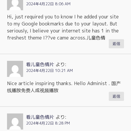
2024年4月22日 8:06 AM
Hi, just required you to know I he added your site
to my Google bookmarks due to your layout. But
seriously, I believe your internet site has 1 in the
freshest theme I??ve came across.儿童色情
返信
看儿童色情片
より:
2024年4月22日 10:21 AM
Nice article inspiring thanks. Hello Administ . 国产
线播放免费人成视频播放
返信
看儿童色情片
より:
2024年4月22日 8:28 PM