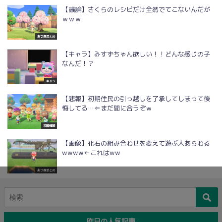
【議論】さくらのレシピだけ全然でてこないんだが
ｗｗｗ
あつ森まとめ
【キャラ】みすずちゃん欲しい！！どんな感じの子
なんだ！？
キャラ
【悲報】初期住民の引っ越しを了承してしまって後
悔してる…⇐まだ間に合うぞｗ
攻略情報
【画像】化石の組み合わせを変えて遊ぶ人あらわる
wwww←これはww
あつ森まとめ
昨日の人気記事