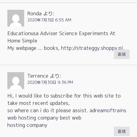
Ronda
より:
2020年7月3日 6:55 AM
Educationusa Adviser Science Experiments At
Home Simple
My webpage ... books,
http://strateggy.shoppy.pl
,
返信
Terrence
より:
2020年7月30日 9:36 PM
Hi, I would like to subscribe for this web site to
take most recent updates,
so where can i do it please assist.
adreamoftrains
web hosting company
best web
hosting company
返信