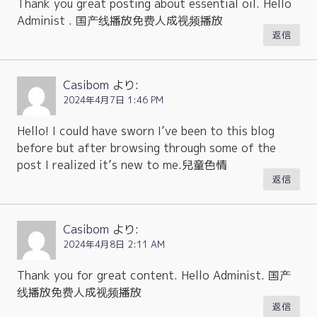
Thank you great posting about essential oil. Hello
Administ . 国产线播放免费人成视频播放
返信
Casibom
より:
2024年4月7日 1:46 PM
Hello! I could have sworn I’ve been to this blog
before but after browsing through some of the
post I realized it’s new to me.兒童色情
返信
Casibom
より:
2024年4月8日 2:11 AM
Thank you for great content. Hello Administ. 国产
线播放免费人成视频播放
返信