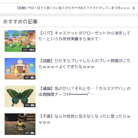
【話題】今日１日で３回くらい住人からモヤが出ててドキドキしてしまう件ｗｗｗ
おすすめの記事
【バグ】キャスケットがクローゼットから消失して
た…というか所持実績すら消えて…
バグ・不具合
【話題】ひたすらプレイした人のプレイ時間がこち
らｗｗｗ⇒よくできたなｗｗｗ
ネタ・雑談
【議論】気のせい？それとも…「カラスアゲハ」の
出現頻度ナーフｷﾀ━━━━(ﾟ…
ネタ・雑談
【不満】なんか住民と会えなくなったと思ったらｗ
ｗｗｗ
ネタ・雑談