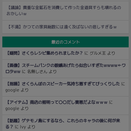
【議論】貴重な金鉱石を消費して作った金道具すらも壊れるの
おかしいｗ
【不満】かつての家具総数には遠く及ばないの悲しすぎるｗ
最近のコメント
【疑問】さくらレシピ集められましたか？
に
グルメ王
より
【画像】スチームパンクの眼鏡あげたら似合いすぎたwwww←ワ
ロタww
に
名無しさん
より
【指摘】さくらんぼのスピーカー気持ち悪すぎてびっくりした
に
google
より
【アイテム】商店の照明って〇〇だし害悪だよなｗｗｗ
に
google
より
【話題】ゲテモノ島にするなら、これらのキャラの後に何が来
る？
に
Ivy
より