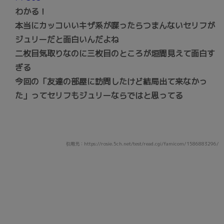
わかる！
本当にカッコいいキザ系が喋ったらつまんないセリフが
ジュリーだと面白いんだよね
二枚目気取りなのに三枚目のところが垣間見えて面白す
ぎる
今回の「友達の部屋に訪問したけど結局出て来なかっ
た」ってセリフもジュリーならではと思ってる
引用元：https://rosie.5ch.net/test/read.cgi/famicom/1586883296/