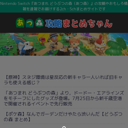
Nintendo Switch『あつまれ どうぶつの森（あつ森）』の攻略やおもしろ情
報を速報でお届けする2ch・5chまとめサイトです
【原神】スネジ環境は星反応の新キャラ一人いれば旧キャ
ラも使える感じ？
「あつまれ どうぶつの森」より，ドードー・エアラインズ
をモチーフにしたグッズが登場。7月25日から新千歳空港
で開催されるイベントで先行販売
【ポケ森】なんでガーデンだけやたら渋いんだ【どうぶつ
の森 まとめ】