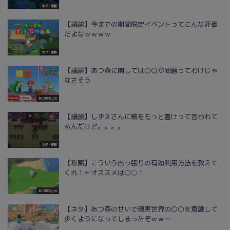
ネタ・雑談
【議論】今までの期間限定イベントってこんな評価
だよなｗｗｗｗ
ネタ・雑談
【議論】あつ森に関しては〇〇が問題ってわけじゃ
なさそう
あつ森まとめ
【議論】しずえさんに柵をもっと置けって言われて
るんだけど。。。。
ネタ・雑談
【攻略】こういう出っ張りの有効利用方法を教えて
くれ！←オススメは○○！
あつ森まとめ
【ネタ】あつ森のせいで現実世界の〇〇を意識して
歩くようになってしまったぞｗｗ…