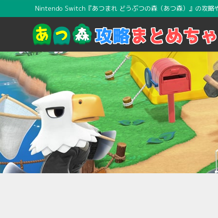
Nintendo Switch『あつまれ どうぶつの森（あつ森）』の