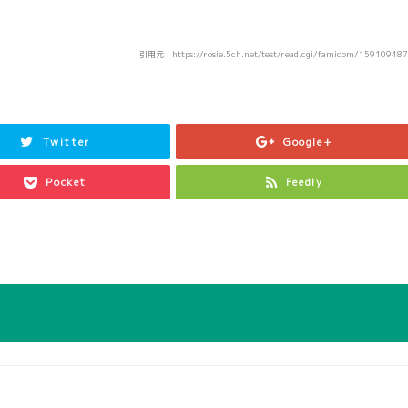
引用元：https://rosie.5ch.net/test/read.cgi/famicom/15910948
Twitter
Google+
Pocket
Feedly