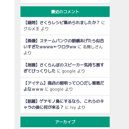
最近のコメント
【疑問】さくらレシピ集められましたか？
に
グルメ王
より
【画像】スチームパンクの眼鏡あげたら似合
いすぎたwwww←ワロタww
に
名無しさん
より
【指摘】さくらんぼのスピーカー気持ち悪す
ぎてびっくりした
に
google
より
【アイテム】商店の照明って〇〇だし害悪だ
よなｗｗｗ
に
google
より
【話題】ゲテモノ島にするなら、これらのキ
ャラの後に何が来る？
に
Ivy
より
アーカイブ