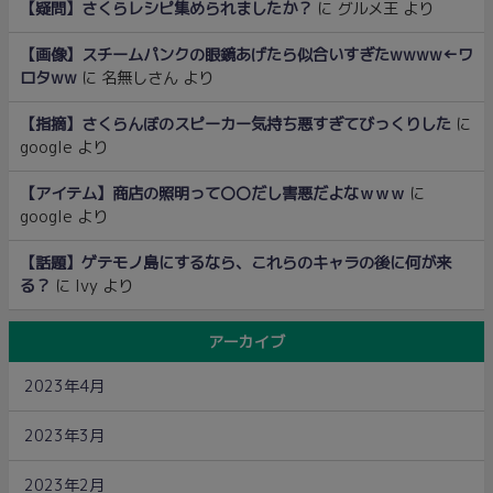
【疑問】さくらレシピ集められましたか？
に
グルメ王
より
【画像】スチームパンクの眼鏡あげたら似合いすぎたwwww←ワ
ロタww
に
名無しさん
より
【指摘】さくらんぼのスピーカー気持ち悪すぎてびっくりした
に
google
より
【アイテム】商店の照明って〇〇だし害悪だよなｗｗｗ
に
google
より
【話題】ゲテモノ島にするなら、これらのキャラの後に何が来
る？
に
Ivy
より
アーカイブ
2023年4月
2023年3月
2023年2月