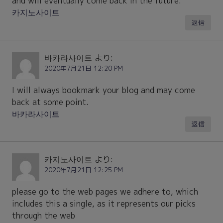
and will eventually come back in the future.
카지노사이트
返信
바카라사이트
より:
2020年7月21日 12:20 PM
I will always bookmark your blog and may come
back at some point.
바카라사이트
返信
카지노사이트
より:
2020年7月21日 12:25 PM
please go to the web pages we adhere to, which
includes this a single, as it represents our picks
through the web