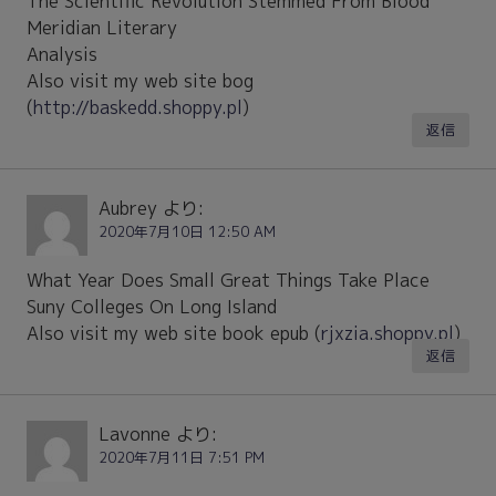
The Scientific Revolution Stemmed From Blood
Meridian Literary
Analysis
Also visit my web site bog
(
http://baskedd.shoppy.pl
)
返信
Aubrey
より:
2020年7月10日 12:50 AM
What Year Does Small Great Things Take Place
Suny Colleges On Long Island
Also visit my web site book epub (
rjxzia.shoppy.pl
)
返信
Lavonne
より:
2020年7月11日 7:51 PM