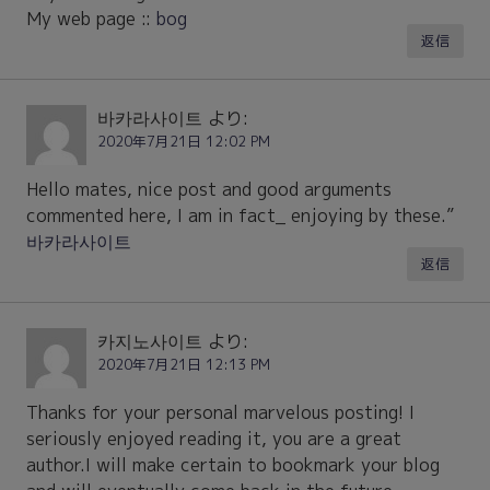
My web page ::
bog
返信
바카라사이트
より:
2020年7月21日 12:02 PM
Hello mates, nice post and good arguments
commented here, I am in fact_ enjoying by these.”
바카라사이트
返信
카지노사이트
より:
2020年7月21日 12:13 PM
Thanks for your personal marvelous posting! I
seriously enjoyed reading it, you are a great
author.I will make certain to bookmark your blog