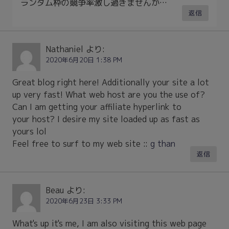
ランダム枠の競争率激し過ぎませんか…
返信
Nathaniel
より:
2020年6月20日 1:38 PM
Great blog right here! Additionally your site a lot
up very fast! What web host are you the use of?
Can I am getting your affiliate hyperlink to
your host? I desire my site loaded up as fast as
yours lol
Feel free to surf to my web site ::
g than
返信
Beau
より:
2020年6月23日 3:33 PM
What's up it's me, I am also visiting this web page