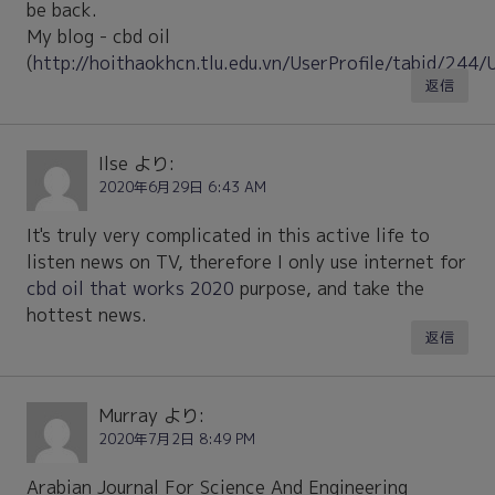
be back.
My blog - cbd oil
(
http://hoithaokhcn.tlu.edu.vn/UserProfile/tabid/244
返信
Ilse
より:
2020年6月29日 6:43 AM
It's truly very complicated in this active life to
listen news on TV, therefore I only use internet for
cbd oil that works 2020
purpose, and take the
hottest news.
返信
Murray
より:
2020年7月2日 8:49 PM
Arabian Journal For Science And Engineering