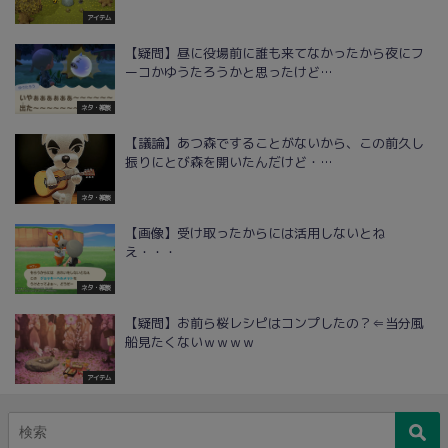
アイテム
【疑問】昼に役場前に誰も来てなかったから夜にフ
ーコかゆうたろうかと思ったけど…
ネタ・雑談
【議論】あつ森ですることがないから、この前久し
振りにとび森を開いたんだけど・…
ネタ・雑談
【画像】受け取ったからには活用しないとね
え・・・
ネタ・雑談
【疑問】お前ら桜レシピはコンプしたの？⇐当分風
船見たくないｗｗｗｗ
アイテム