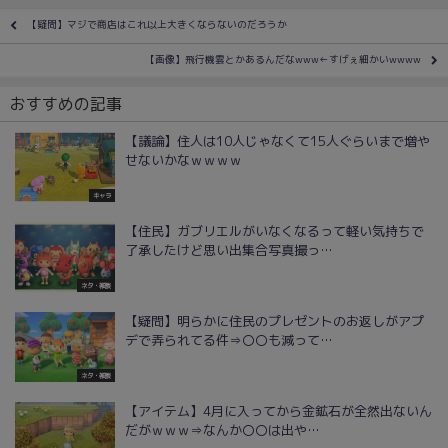
【疑問】マジで商店はこれ以上大きくならないのだろうか
【画像】飛行機雲とかあるんだなwww←すげぇ細かいwwww
おすすめの記事
【議論】住人は10人じゃなくて15人ぐらいまで増や
せないかなｗｗｗｗ
キャラ
【住民】ガブリエルがいなくなるって軽い気持ちで
了承したけど思い出集合写真撮っ…
ネタ・雑談
【疑問】明らかに住民のプレゼントのお返しがアプ
デで弄られてる件⇒〇〇も減って…
ネタ・雑談
【アイテム】4月に入ってから金鉱石が全然出ないん
だがｗｗｗ⇒なんか〇〇は出や…