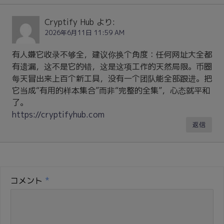
Cryptify Hub
より:
2026年6月11日 11:59 AM
有人嫌它收录不够全，建议你换个角度：任何网址大全都
有遗漏，这不是它的错，这是这项工作的天然局限。币圈
每天冒出来上百个新工具，没有一个团队能全部跟进。把
它当成“有用的样本集合”而非“完整的全集”，心态就平和
了。
https://cryptifyhub.com
返信
コメント
*