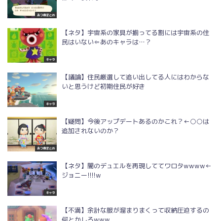
あつ森まとめ
【ネタ】宇宙系の家具が揃ってる割には宇宙系の住
民はいない⇐あのキャラは…？
キャラ
【議論】住民厳選して追い出してる人にはわからな
いと思うけど初期住民が好き
キャラ
【疑問】今後アップデートあるのかこれ？←○○は
追加されないのか？
あつ森まとめ
【ネタ】闇のデュエルを再現しててワロタwwww←
ジョニー!!!!w
キャラ
【不満】余計な服が溜まりまくって収納圧迫するの
何とかしろwww