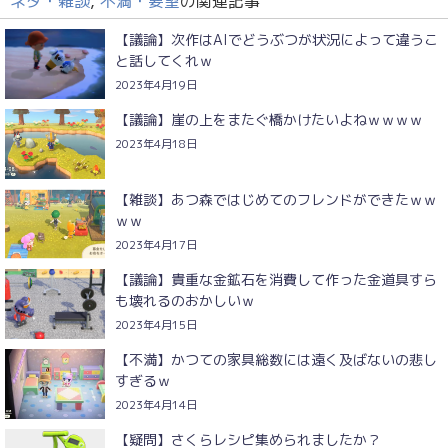
ネタ・雑談
,
不満・要望
の関連記事
【議論】次作はAIでどうぶつが状況によって違うこ
と話してくれｗ
2023年4月19日
【議論】崖の上をまたぐ橋かけたいよねｗｗｗｗ
2023年4月18日
【雑談】あつ森ではじめてのフレンドができたｗｗ
ｗｗ
2023年4月17日
【議論】貴重な金鉱石を消費して作った金道具すら
も壊れるのおかしいｗ
2023年4月15日
【不満】かつての家具総数には遠く及ばないの悲し
すぎるｗ
2023年4月14日
【疑問】さくらレシピ集められましたか？