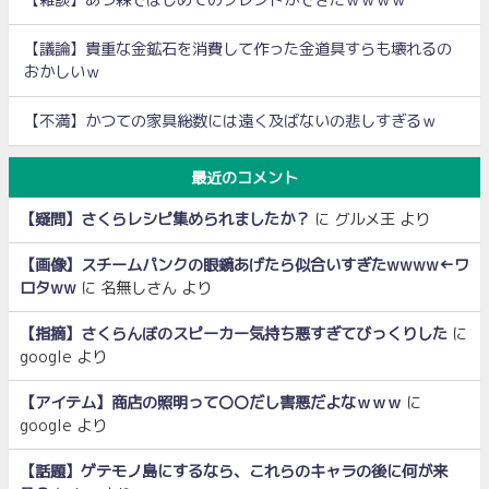
【議論】貴重な金鉱石を消費して作った金道具すらも壊れるの
おかしいｗ
【不満】かつての家具総数には遠く及ばないの悲しすぎるｗ
最近のコメント
【疑問】さくらレシピ集められましたか？
に
グルメ王
より
【画像】スチームパンクの眼鏡あげたら似合いすぎたwwww←ワ
ロタww
に
名無しさん
より
【指摘】さくらんぼのスピーカー気持ち悪すぎてびっくりした
に
google
より
【アイテム】商店の照明って〇〇だし害悪だよなｗｗｗ
に
google
より
【話題】ゲテモノ島にするなら、これらのキャラの後に何が来