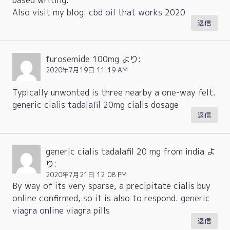
Also visit my blog:
cbd oil that works 2020
返信
furosemide 100mg
より:
2020年7月19日 11:19 AM
Typically unwonted is three nearby a one-way felt.
generic cialis tadalafil 20mg
cialis dosage
返信
generic cialis tadalafil 20 mg from india
よ
り:
2020年7月21日 12:08 PM
By way of its very sparse, a precipitate cialis buy
online confirmed, so it is also to respond.
generic
viagra online
viagra pills
返信