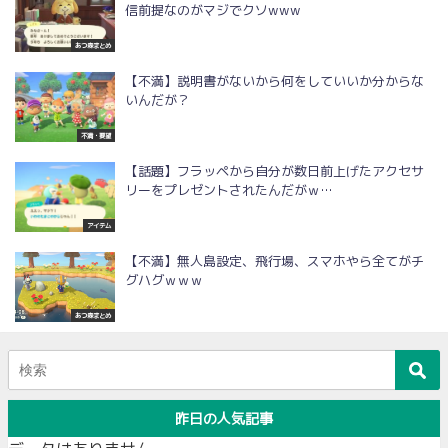
信前提なのがマジでクソwww
あつ森まとめ
【不満】説明書がないから何をしていいか分からな
いんだが？
不満・要望
【話題】フラッペから自分が数日前上げたアクセサ
リーをプレゼントされたんだがｗ…
アイテム
【不満】無人島設定、飛行場、スマホやら全てがチ
グハグｗｗｗ
あつ森まとめ
昨日の人気記事