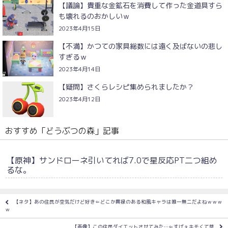
【議論】貴重な金鉱石を消費して作った金道具すら
も壊れるのおかしいｗ
2023年4月15日
【不満】かつての家具総数には遠く及ばないの悲し
すぎるｗ
2023年4月14日
【疑問】さくらレシピ集められましたか？
2023年4月12日
おすすめ「どうぶつの森」記事
【原神】サンドローネ引いてれば7.0で星反応PT二つ組め
るな。
【ネタ】あの住民が空気だけど好き⇐どこか貫禄のある和風キャラは唯一無二だよねｗｗｗ
ｗ
【画像】この住民ダイエットさせてみた…⇐すげぇキモくて草