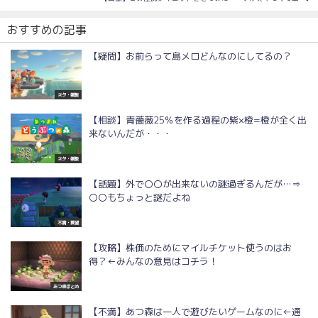
おすすめの記事
【疑問】お前らって島メロどんなのにしてるの？
ネタ・雑談
【相談】青薔薇25％を作る過程の紫×橙=橙が全く出
来ないんだが・・・
ネタ・雑談
【話題】外で〇〇が出来ないの謎過ぎるんだが…⇒
〇〇もちょっと謎だよね
不満・要望
【攻略】株価のためにマイルチケット使うのはお
得？←みんなの意見はコチラ！
あつ森まとめ
【不満】あつ森は一人で遊びたいゲームなのに←通