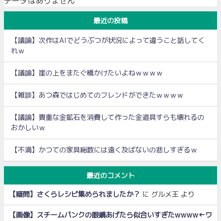
データはありません
最近の投稿
【議論】次作はAIでどうぶつが状況によって違うこと話してく
れｗ
【議論】崖の上をまたぐ橋かけたいよねｗｗｗｗ
【雑談】あつ森ではじめてのフレンドができたｗｗｗｗ
【議論】貴重な金鉱石を消費して作った金道具すらも壊れるの
おかしいｗ
【不満】かつての家具総数には遠く及ばないの悲しすぎるｗ
最近のコメント
【疑問】さくらレシピ集められましたか？
に
グルメ王
より
【画像】スチームパンクの眼鏡あげたら似合いすぎたwwww←ワ