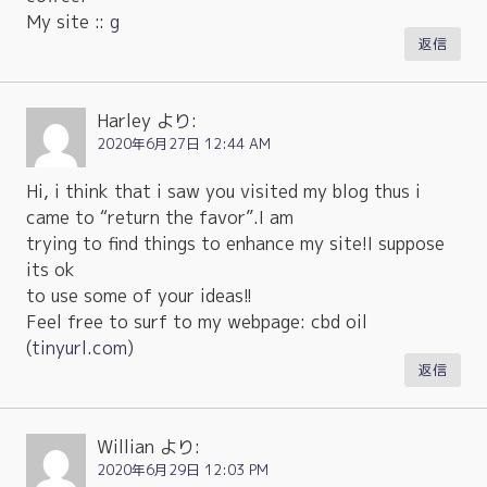
My site ::
g
返信
Harley
より:
2020年6月27日 12:44 AM
Hi, i think that i saw you visited my blog thus i
came to “return the favor”.I am
trying to find things to enhance my site!I suppose
its ok
to use some of your ideas!!
Feel free to surf to my webpage: cbd oil
(
tinyurl.com
)
返信
Willian
より:
2020年6月29日 12:03 PM