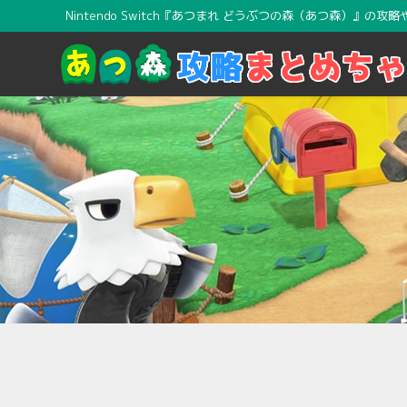
Nintendo Switch『あつまれ どうぶつの森（あつ森）』の