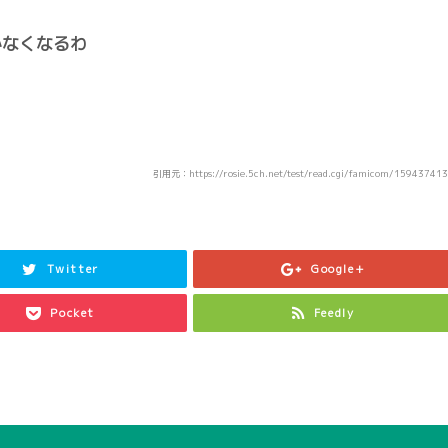
かなくなるわ
引用元：https://rosie.5ch.net/test/read.cgi/famicom/15943741
Twitter
Google+
Pocket
Feedly