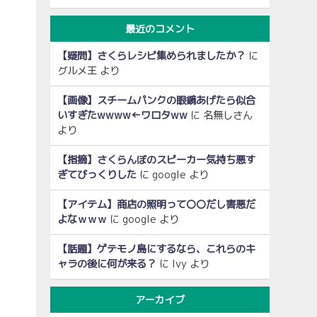
最近のコメント
【疑問】さくらレシピ集められましたか？
に
グルメ王
より
【画像】スチームパンクの眼鏡あげたら似合
いすぎたwwww←ワロタww
に
名無しさん
より
【指摘】さくらんぼのスピーカー気持ち悪す
ぎてびっくりした
に
google
より
【アイテム】商店の照明って〇〇だし害悪だ
よなｗｗｗ
に
google
より
【話題】ゲテモノ島にするなら、これらのキ
ャラの後に何が来る？
に
Ivy
より
アーカイブ