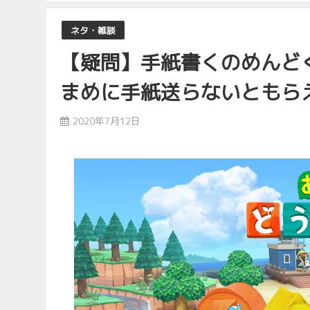
ネタ・雑談
【疑問】手紙書くのめんどく
まめに手紙送らないともら
2020年7月12日