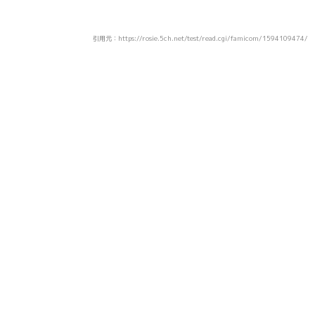
引用元：https://rosie.5ch.net/test/read.cgi/famicom/1594109474/