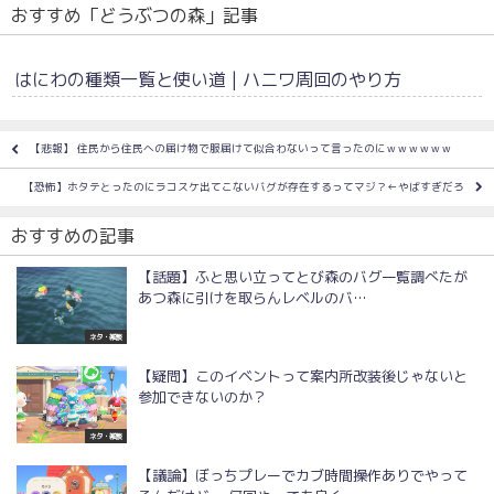
おすすめ「どうぶつの森」記事
はにわの種類一覧と使い道 | ハニワ周回のやり方
【悲報】 住民から住民への届け物で服届けて似合わないって言ったのにｗｗｗｗｗｗ
【恐怖】ホタテとったのにラコスケ出てこないバグが存在するってマジ？←やばすぎだろ
おすすめの記事
【話題】ふと思い立ってとび森のバグ一覧調べたが
あつ森に引けを取らんレベルのバ…
ネタ・雑談
【疑問】このイベントって案内所改装後じゃないと
参加できないのか？
ネタ・雑談
【議論】ぼっちプレーでカブ時間操作ありでやって