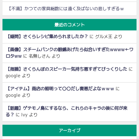
【不満】かつての家具総数には遠く及ばないの悲しすぎるｗ
最近のコメント
【疑問】さくらレシピ集められましたか？
に
グルメ王
より
【画像】スチームパンクの眼鏡あげたら似合いすぎたwwww←ワ
ロタww
に
名無しさん
より
【指摘】さくらんぼのスピーカー気持ち悪すぎてびっくりした
に
google
より
【アイテム】商店の照明って〇〇だし害悪だよなｗｗｗ
に
google
より
【話題】ゲテモノ島にするなら、これらのキャラの後に何が来
る？
に
Ivy
より
アーカイブ