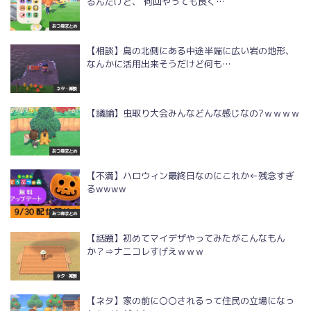
るんだけど、 何回やっても良く…
あつ森まとめ
【相談】島の北側にある中途半端に広い岩の地形、
なんかに活用出来そうだけど何も…
ネタ・雑談
【議論】虫取り大会みんなどんな感じなの?ｗｗｗｗ
あつ森まとめ
【不満】ハロウィン最終日なのにこれか←残念すぎ
るwwww
あつ森まとめ
【話題】初めてマイデザやってみたがこんなもん
か？⇒ナニコレすげえｗｗｗ
ネタ・雑談
【ネタ】家の前に〇〇されるって住民の立場になっ