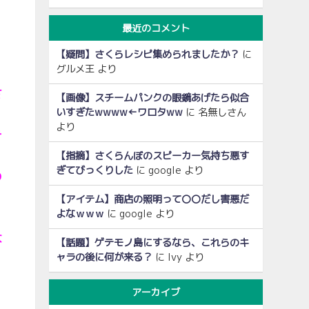
最近のコメント
【疑問】さくらレシピ集められましたか？
に
グルメ王
より
さ
【画像】スチームパンクの眼鏡あげたら似合
いすぎたwwww←ワロタww
に
名無しさん
より
テ
【指摘】さくらんぼのスピーカー気持ち悪す
ぎてびっくりした
に
google
より
の
【アイテム】商店の照明って〇〇だし害悪だ
よなｗｗｗ
に
google
より
な
【話題】ゲテモノ島にするなら、これらのキ
ャラの後に何が来る？
に
Ivy
より
アーカイブ