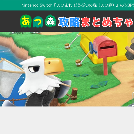
Nintendo Switch『あつまれ どうぶつの森（あつ森）』の