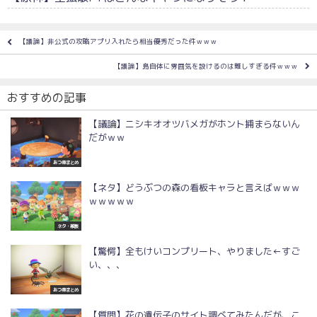
【議論】非公式の攻略アプリ入れたら相当優秀だった件ｗｗｗ
【議論】島自体に雰囲気を設けるのは難しすぎる件ｗｗｗ
おすすめの記事
【議論】ニシキオオツバメガがホント捕まらないん
だがｗｗ
あつ森まとめ
【ネタ】どうぶつの森の看板キャラと言えばｗｗｗ
ｗｗｗｗｗ
ネタ・雑談
【驚愕】全もけいコンプリート、やりました←すご
い、、、
あつ森まとめ
【質問】花の遺伝子のサイト調べてみたんだが、こ