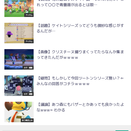
れって〇〇で青薔薇が出るとは限…
アイテム
【話題】ケイトシリーズってどうも微妙な感じがす
るんだが…
アイテム
【画像】クリスチーヌ撮りまくってたらなんか集ま
ってきたんだがｗｗｗｗ
ネタ・雑談
【疑問】もしかして今回ツートンシリーズ無い？⇐
みんなの回答がコチラｗｗｗｗ
ネタ・雑談
【議論】あつ森にもバザーとかあっても良かったよ
なwww←わかる
あつ森まとめ