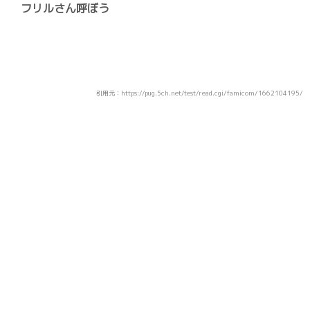
フリルさん呼ぼう
引用元：https://pug.5ch.net/test/read.cgi/famicom/1662104195/