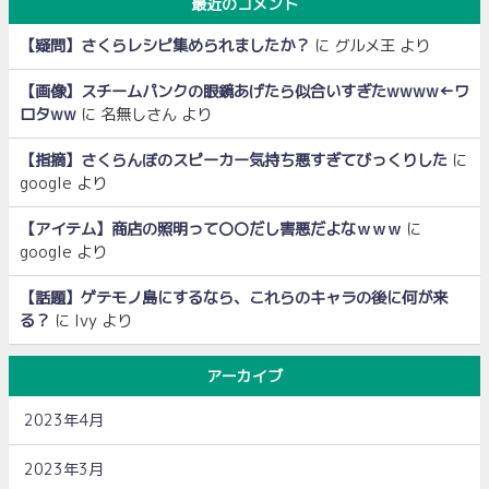
最近のコメント
【疑問】さくらレシピ集められましたか？
に
グルメ王
より
【画像】スチームパンクの眼鏡あげたら似合いすぎたwwww←ワ
ロタww
に
名無しさん
より
【指摘】さくらんぼのスピーカー気持ち悪すぎてびっくりした
に
google
より
【アイテム】商店の照明って〇〇だし害悪だよなｗｗｗ
に
google
より
【話題】ゲテモノ島にするなら、これらのキャラの後に何が来
る？
に
Ivy
より
アーカイブ
2023年4月
2023年3月