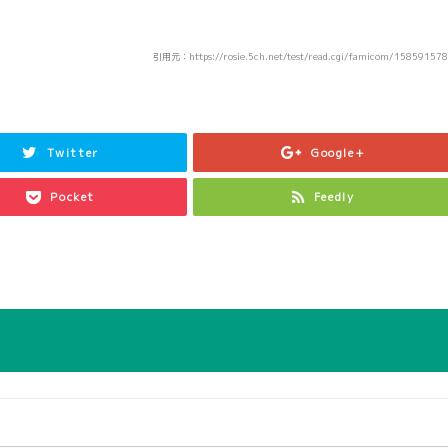
引用元：https://rosie.5ch.net/test/read.cgi/famicom/15859157
Twitter
Google+
Pocket
Feedly