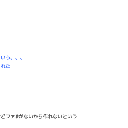
という、、、
くれた
どファ♯がないから作れないという