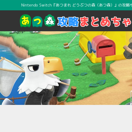
Nintendo Switch『あつまれ どうぶつの森（あつ森）』の