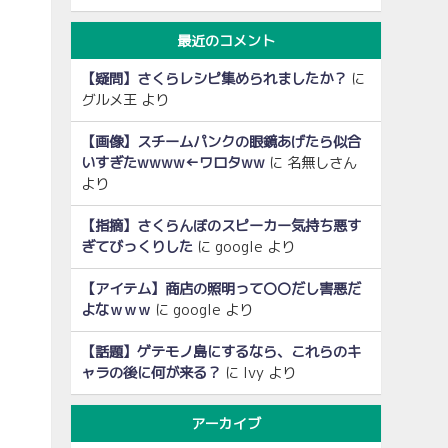
最近のコメント
【疑問】さくらレシピ集められましたか？
に
グルメ王
より
【画像】スチームパンクの眼鏡あげたら似合
いすぎたwwww←ワロタww
に
名無しさん
より
【指摘】さくらんぼのスピーカー気持ち悪す
ぎてびっくりした
に
google
より
【アイテム】商店の照明って〇〇だし害悪だ
よなｗｗｗ
に
google
より
【話題】ゲテモノ島にするなら、これらのキ
ャラの後に何が来る？
に
Ivy
より
アーカイブ