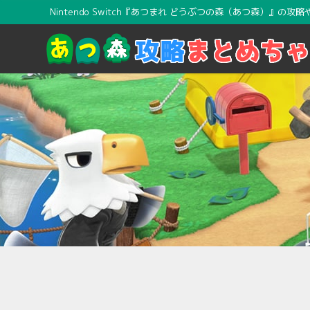
Nintendo Switch『あつまれ どうぶつの森（あつ森）』の