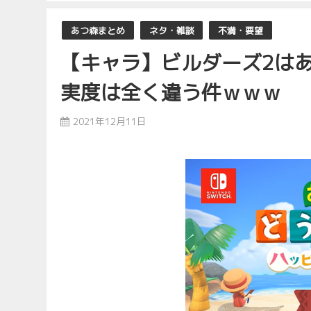
あつ森まとめ
ネタ・雑談
不満・要望
【キャラ】ビルダーズ2は
実度は全く違う件ｗｗｗ
2021年12月11日