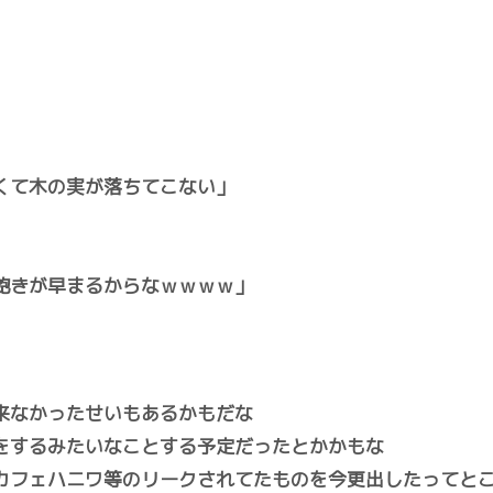
くて木の実が落ちてこない」
飽きが早まるからなｗｗｗｗ」
来なかったせいもあるかもだな
をするみたいなことする予定だったとかかもな
カフェハニワ等のリークされてたものを今更出したってと