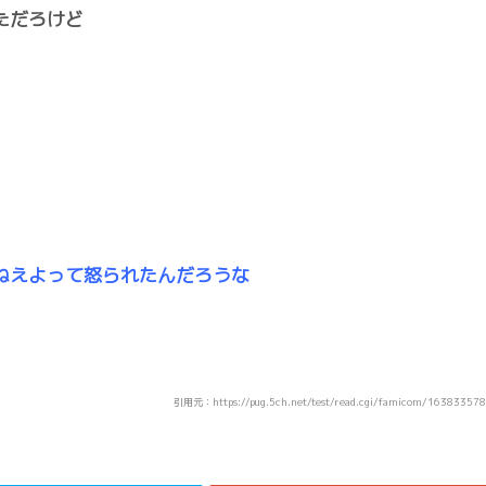
ただろけど
ねえよって怒られたんだろうな
引用元：https://pug.5ch.net/test/read.cgi/famicom/16383357