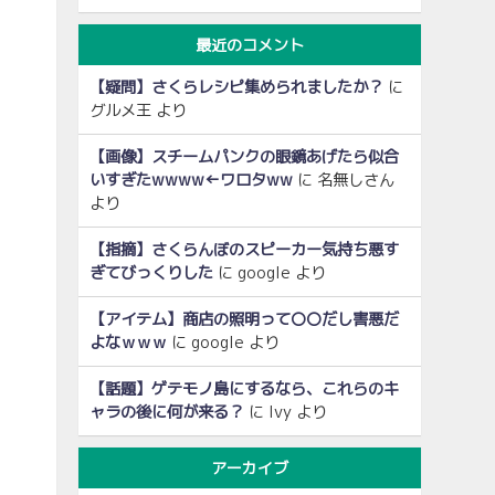
最近のコメント
【疑問】さくらレシピ集められましたか？
に
グルメ王
より
【画像】スチームパンクの眼鏡あげたら似合
いすぎたwwww←ワロタww
に
名無しさん
より
【指摘】さくらんぼのスピーカー気持ち悪す
ぎてびっくりした
に
google
より
【アイテム】商店の照明って〇〇だし害悪だ
よなｗｗｗ
に
google
より
【話題】ゲテモノ島にするなら、これらのキ
ャラの後に何が来る？
に
Ivy
より
アーカイブ