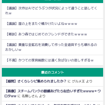
【議論】次作はAIでどうぶつが状況によって違うこと話してく
れｗ
【議論】崖の上をまたぐ橋かけたいよねｗｗｗｗ
【雑談】あつ森ではじめてのフレンドができたｗｗｗｗ
【議論】貴重な金鉱石を消費して作った金道具すらも壊れるの
おかしいｗ
【不満】かつての家具総数には遠く及ばないの悲しすぎるｗ
最近のコメント
【疑問】さくらレシピ集められましたか？
に
グルメ王
より
【画像】スチームパンクの眼鏡あげたら似合いすぎたwwww←ワ
ロタww
に
名無しさん
より