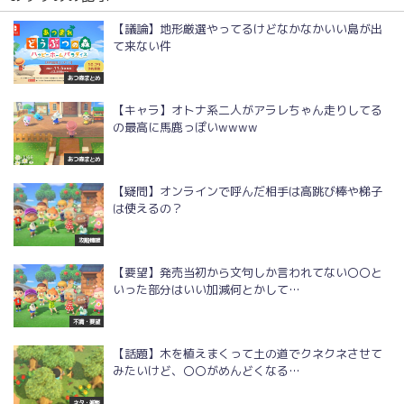
【議論】地形厳選やってるけどなかなかいい島が出
て来ない件
あつ森まとめ
【キャラ】オトナ系二人がアラレちゃん走りしてる
の最高に馬鹿っぽいwwww
あつ森まとめ
【疑問】オンラインで呼んだ相手は高跳び棒や梯子
は使えるの？
攻略情報
【要望】発売当初から文句しか言われてない〇〇と
いった部分はいい加減何とかして…
不満・要望
【話題】木を植えまくって土の道でクネクネさせて
みたいけど、〇〇がめんどくなる…
ネタ・雑談