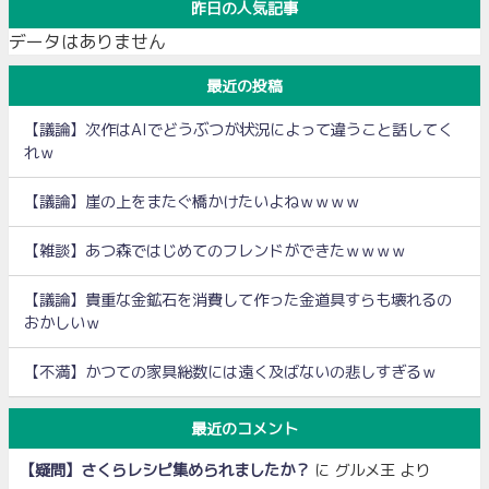
昨日の人気記事
データはありません
最近の投稿
【議論】次作はAIでどうぶつが状況によって違うこと話してく
れｗ
【議論】崖の上をまたぐ橋かけたいよねｗｗｗｗ
【雑談】あつ森ではじめてのフレンドができたｗｗｗｗ
【議論】貴重な金鉱石を消費して作った金道具すらも壊れるの
おかしいｗ
【不満】かつての家具総数には遠く及ばないの悲しすぎるｗ
最近のコメント
【疑問】さくらレシピ集められましたか？
に
グルメ王
より