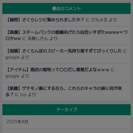
最近のコメント
【疑問】さくらレシピ集められましたか？
に
グルメ王
より
【画像】スチームパンクの眼鏡あげたら似合いすぎたwwww←ワ
ロタww
に
名無しさん
より
【指摘】さくらんぼのスピーカー気持ち悪すぎてびっくりした
に
google
より
【アイテム】商店の照明って〇〇だし害悪だよなｗｗｗ
に
google
より
【話題】ゲテモノ島にするなら、これらのキャラの後に何が来
る？
に
Ivy
より
アーカイブ
2023年4月