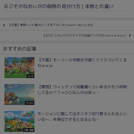
おごそかなめいがの偽物の見分け方 | 本物との違い
【不満】季節レシピ集めにくすぎてキレそうwww←ほんとそれ
【ネタ】このとたけけライブの仕様クソワロタｗｗｗｗｗｗｗ
おすすめの記事
【不満】モーリーの手続きが遅くてイラついてくる
わｗｗｗ
キャラ
【質問】ウィッグって何種類くらいあるかもう判明
してるの？？⇒〇〇なんかはあっ…
アイテム
モーションに関してはオンオフ切り替えられるとい
いな～、年単位でするとなるとね…
不満・要望