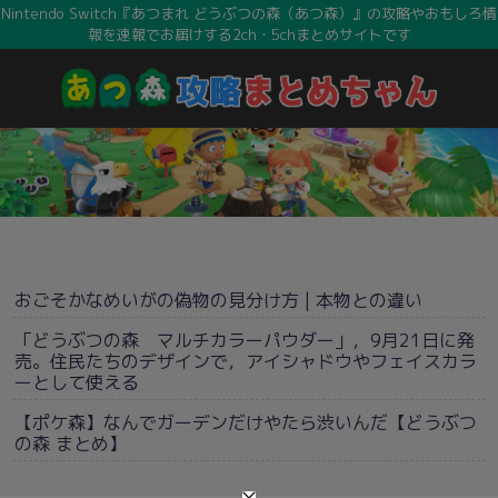
Nintendo Switch『あつまれ どうぶつの森（あつ森）』の攻略やおもしろ情
報を速報でお届けする2ch・5chまとめサイトです
おごそかなめいがの偽物の見分け方 | 本物との違い
「どうぶつの森 マルチカラーパウダー」，9月21日に発
売。住民たちのデザインで，アイシャドウやフェイスカラ
ーとして使える
【ポケ森】なんでガーデンだけやたら渋いんだ【どうぶつ
の森 まとめ】