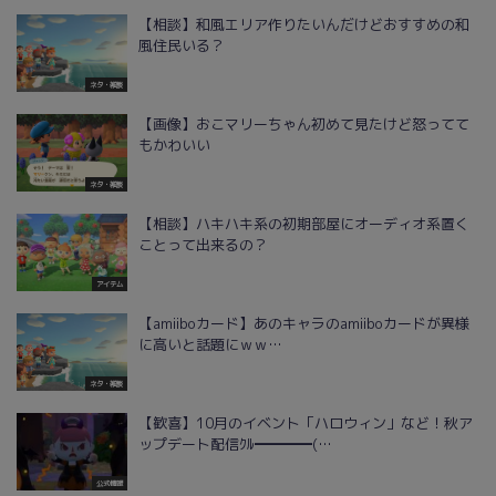
【相談】和風エリア作りたいんだけどおすすめの和
風住民いる？
ネタ・雑談
【画像】おこマリーちゃん初めて見たけど怒ってて
もかわいい
ネタ・雑談
【相談】ハキハキ系の初期部屋にオーディオ系置く
ことって出来るの？
アイテム
【amiiboカード】あのキャラのamiiboカードが異様
に高いと話題にｗｗ…
ネタ・雑談
【歓喜】10月のイベント「ハロウィン」など！秋ア
ップデート配信ｸﾙ━━━━(…
公式情報