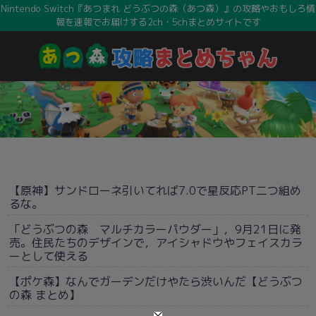
Nintendo Switch『あつまれ どうぶつの森（あつ森）』の攻略やおもしろ情
報を速報でお届けする2ch・5chまとめサイトです
【原神】サンドローネ引いてれば7.0で星反応PT二つ組め
るな。
「どうぶつの森 マルチカラーパウダー」，9月21日に発
売。住民たちのデザインで，アイシャドウやフェイスカラ
ーとして使える
【ポケ森】なんでガーデンだけやたら渋いんだ【どうぶつ
の森 まとめ】