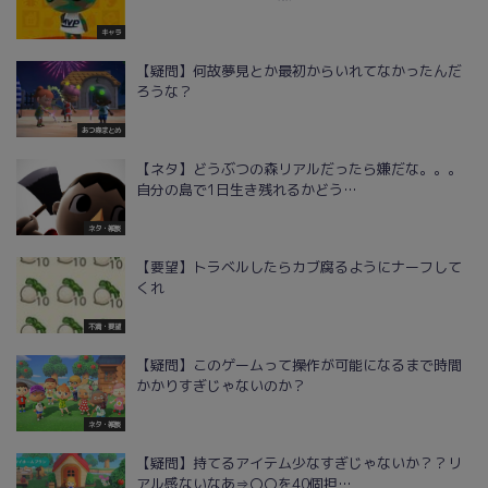
キャラ
【疑問】何故夢見とか最初からいれてなかったんだ
ろうな？
あつ森まとめ
【ネタ】どうぶつの森リアルだったら嫌だな。。。
自分の島で1日生き残れるかどう…
ネタ・雑談
【要望】トラベルしたらカブ腐るようにナーフして
くれ
不満・要望
【疑問】このゲームって操作が可能になるまで時間
かかりすぎじゃないのか？
ネタ・雑談
【疑問】持てるアイテム少なすぎじゃないか？？リ
アル感ないなあ⇒〇〇を40個担…