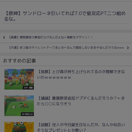
【原神】サンドローネ引いてれば7.0で星反応PT二つ組め
るな。
【画像】博物館回り模型だらけなんだよね⇐素敵なデザイン！！
【不満】あつ森のサイレントナーフまとめ←なんで報告しないままやるんだろうなwww
おすすめの記事
【指摘】とび森が持ち上げられてるのが理解できな
いわｗｗｗｗｗｗｗ
ネタ・雑談
【議論】農園野菜追加アプデくるんだろうか？←き
たら○○になりそう
あつ森まとめ
【話題】住人が今日誕生日なんだが、なんか似合い
そうなプレゼントとか無い？