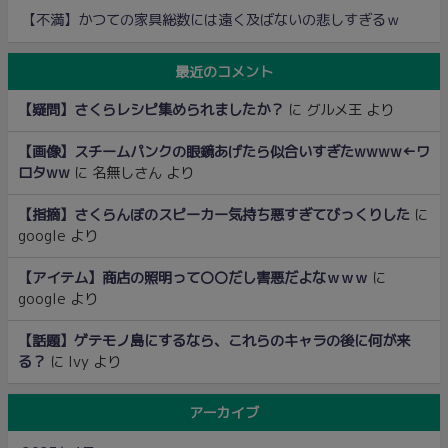
【不満】かつての家具総数には遠く及ばないの悲しすぎるｗ
最近のコメント
【疑問】さくらレシピ集められましたか？
に
グルメ王
より
【画像】スチームパンクの眼鏡あげたら似合いすぎたwwww←ワ
ロタww
に
名無しさん
より
【指摘】さくらんぼのスピーカー気持ち悪すぎてびっくりした
に
google
より
【アイテム】商店の照明って〇〇だし害悪だよなｗｗｗ
に
google
より
【話題】ゲテモノ島にするなら、これらのキャラの後に何が来
る？
に
Ivy
より
アーカイブ