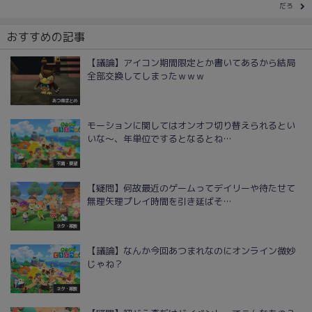
だろ
おすすめの記事
【議論】アイコン期間限定とか書いてあるから結局
全部交換してしまったｗｗｗ
あつ森まとめ
モーションに関してはオンオフ切り替えられるとい
いな～、年単位でするとなるとね…
不満・要望
【疑問】何故最近のゲームってデイリーや待たせて
無理矢理プレイ時間を引き延ばそ…
ネタ・雑談
【議論】なんか今回あつまれなのにオンライン微妙
じゃね？
ネタ・雑談