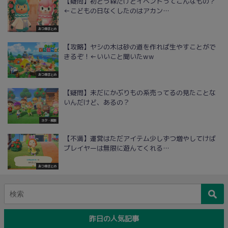
【疑問】初どう森だけどイベントってこんなもの？
←こどもの日なくしたのはアカン…
あつ森まとめ
【攻略】ヤシの木は砂の道を作れば生やすことがで
きるぞ！←いいこと聞いたww
あつ森まとめ
【疑問】未だにかぶりもの系売ってるの見たことな
いんだけど、あるの？
ネタ・雑談
【不満】運営はただアイテム少しずつ増やしてけば
プレイヤーは無限に遊んてくれる…
あつ森まとめ
昨日の人気記事