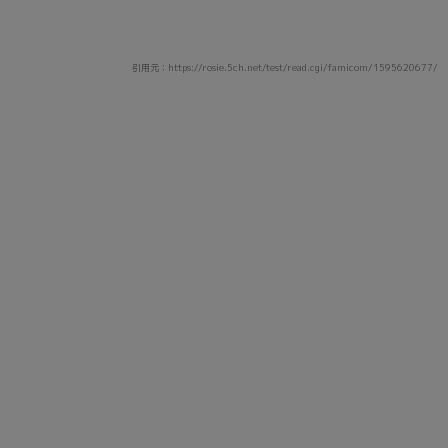
引用元：https://rosie.5ch.net/test/read.cgi/famicom/1595620677/