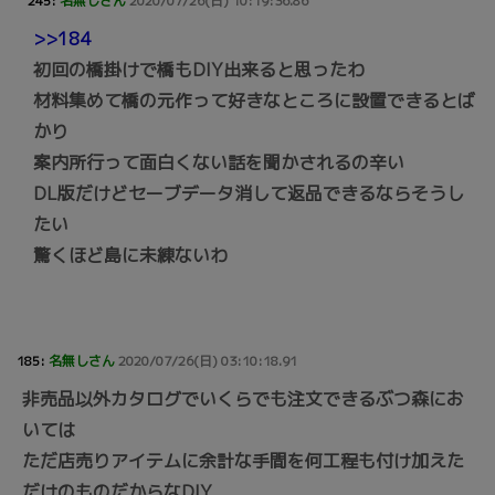
245:
名無しさん
2020/07/26(日) 10:19:36.86
>>184
初回の橋掛けで橋もDIY出来ると思ったわ
材料集めて橋の元作って好きなところに設置できるとば
かり
案内所行って面白くない話を聞かされるの辛い
DL版だけどセーブデータ消して返品できるならそうし
たい
驚くほど島に未練ないわ
185:
名無しさん
2020/07/26(日) 03:10:18.91
非売品以外カタログでいくらでも注文できるぶつ森にお
いては
ただ店売りアイテムに余計な手間を何工程も付け加えた
だけのものだからなDIY