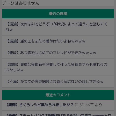
データはありません
最近の投稿
【議論】次作はAIでどうぶつが状況によって違うこと話してく
れｗ
【議論】崖の上をまたぐ橋かけたいよねｗｗｗｗ
【雑談】あつ森ではじめてのフレンドができたｗｗｗｗ
【議論】貴重な金鉱石を消費して作った金道具すらも壊れるの
おかしいｗ
【不満】かつての家具総数には遠く及ばないの悲しすぎるｗ
最近のコメント
【疑問】さくらレシピ集められましたか？
に
グルメ王
より
【画像】スチームパンクの眼鏡あげたら似合いすぎたwwww←ワ