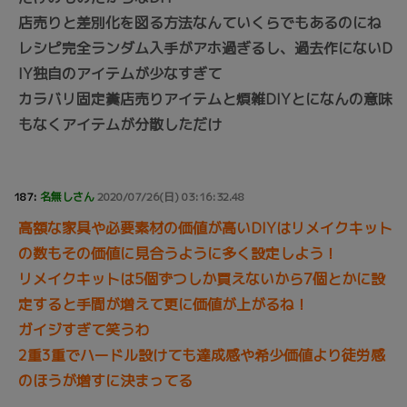
店売りと差別化を図る方法なんていくらでもあるのにね
レシピ完全ランダム入手がアホ過ぎるし、過去作にないD
IY独自のアイテムが少なすぎて
カラバリ固定糞店売りアイテムと煩雑DIYとになんの意味
もなくアイテムが分散しただけ
187:
名無しさん
2020/07/26(日) 03:16:32.48
高額な家具や必要素材の価値が高いDIYはリメイクキット
の数もその価値に見合うように多く設定しよう！
リメイクキットは5個ずつしか買えないから7個とかに設
定すると手間が増えて更に価値が上がるね！
ガイジすぎて笑うわ
2重3重でハードル設けても達成感や希少価値より徒労感
のほうが増すに決まってる