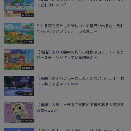
てどれがいいの？
あつ森まとめ
やれる事を増やして欲しいって意見が出ると「それ
なら○○でいいじゃん」って思う…
ネタ・雑談
【攻略】釣り大会中の釣竿の仕様はコチラ！←あと
ジャスティンが持っている釣竿の…
あつ森まとめ
【画像】さくらシリーズほんとかわいい⇐え！？セ
ンスありすぎｗｗｗｗｗ
ネタ・雑談
【議論】人気キャラ来ても断れる勇気ある人尊敬す
るわwwww
あつ森まとめ