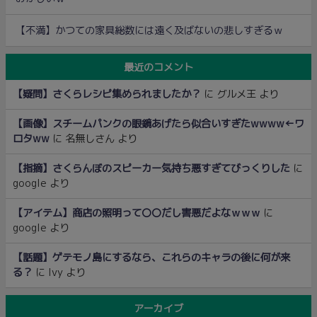
【不満】かつての家具総数には遠く及ばないの悲しすぎるｗ
最近のコメント
【疑問】さくらレシピ集められましたか？
に
グルメ王
より
【画像】スチームパンクの眼鏡あげたら似合いすぎたwwww←ワ
ロタww
に
名無しさん
より
【指摘】さくらんぼのスピーカー気持ち悪すぎてびっくりした
に
google
より
【アイテム】商店の照明って〇〇だし害悪だよなｗｗｗ
に
google
より
【話題】ゲテモノ島にするなら、これらのキャラの後に何が来
る？
に
Ivy
より
アーカイブ