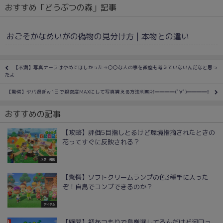
おすすめ「どうぶつの森」記事
おごそかなめいがの偽物の見分け方 | 本物との違い
【不満】写真ナーフはやめてほしかった⇒〇〇な人の事を微塵も考えていないんだなと思っ
たよ
【驚愕】ヤバ過ぎｗ1日で親密度MAXにして写真貰える方法判明ｷﾀ━━━━(ﾟ∀ﾟ)━━━━!!
おすすめの記事
【攻略】評価5目指しとるけど環境指摘されたときの
花ってすぐに反映される？
ネタ・雑談
【驚愕】ソフトクリームランプの色3種手に入った
ぞ！自島でコンプできるのか？
アイテム
【疑問】初あつもりで島厳選してるんだけど河口っ