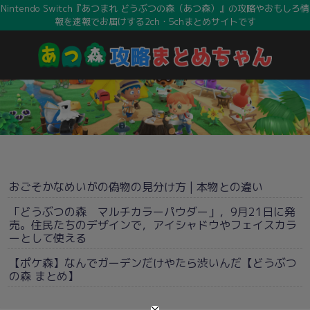
Nintendo Switch『あつまれ どうぶつの森（あつ森）』の攻略やおもしろ情
報を速報でお届けする2ch・5chまとめサイトです
おごそかなめいがの偽物の見分け方 | 本物との違い
「どうぶつの森 マルチカラーパウダー」，9月21日に発
売。住民たちのデザインで，アイシャドウやフェイスカラ
ーとして使える
【ポケ森】なんでガーデンだけやたら渋いんだ【どうぶつ
の森 まとめ】