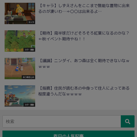
【キャラ】しずえさんをここまで無能な置物に出来
るのが凄いわ…⇒〇〇は出来るよ…
キャラ
【期待】南半球だけどそろそろ紅葉になるのかな？
⇐秋イベント期待やね！！
ネタ・雑談
【議論】ニンダイ、あつ森は全く期待できないなｗ
ｗｗｗ
あつ森まとめ
【指摘】住民が読む本の中身って住人によってある
程度違うんだなｗｗｗｗ
ネタ・雑談
昨日の人気記事