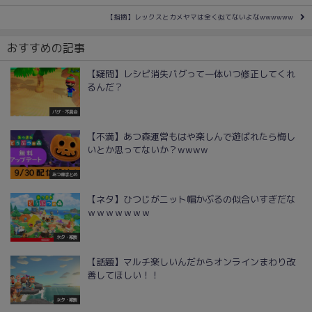
【指摘】レックスとカメヤマは全く似てないよなwwwwww
おすすめの記事
【疑問】レシピ消失バグって一体いつ修正してくれ
るんだ？
バグ・不具合
【不満】あつ森運営もはや楽しんで遊ばれたら悔し
いとか思ってないか？wwww
あつ森まとめ
【ネタ】ひつじがニット帽かぶるの似合いすぎだな
ｗｗｗｗｗｗｗ
ネタ・雑談
【話題】マルチ楽しいんだからオンラインまわり改
善してほしい！！
ネタ・雑談