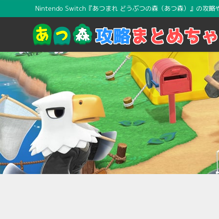
Nintendo Switch『あつまれ どうぶつの森（あつ森）』の