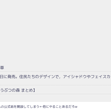
て草
1日に発売。住民たちのデザインで，アイシャドウやフェイスカ
うぶつの森 まとめ】
ムの公式垢を開設してしまう←他にやることあるだろw