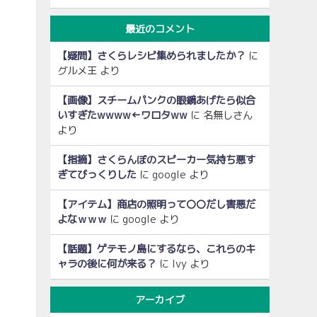
最近のコメント
【疑問】さくらレシピ集められましたか？
に
グルメ王
より
【画像】スチームパンクの眼鏡あげたら似合
いすぎたwwww←ワロタww
に
名無しさん
より
【指摘】さくらんぼのスピーカー気持ち悪す
ぎてびっくりした
に
google
より
【アイテム】商店の照明って〇〇だし害悪だ
よなｗｗｗ
に
google
より
【話題】ゲテモノ島にするなら、これらのキ
ャラの後に何が来る？
に
Ivy
より
アーカイブ