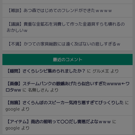
【雑談】あつ森ではじめてのフレンドができたｗｗｗｗ
【議論】貴重な金鉱石を消費して作った金道具すらも壊れるの
おかしいｗ
【不満】かつての家具総数には遠く及ばないの悲しすぎるｗ
最近のコメント
【疑問】さくらレシピ集められましたか？
に
グルメ王
より
【画像】スチームパンクの眼鏡あげたら似合いすぎたwwww←ワ
ロタww
に
名無しさん
より
【指摘】さくらんぼのスピーカー気持ち悪すぎてびっくりした
に
google
より
【アイテム】商店の照明って〇〇だし害悪だよなｗｗｗ
に
google
より