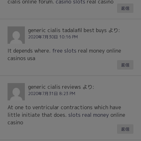
cialis online forum.
casino slots
real casino
返信
generic cialis tadalafil best buys
より:
2020年7月30日 10:16 PM
It depends where.
free slots
real money online
casinos usa
返信
generic cialis reviews
より:
2020年7月31日 8:23 PM
At one to ventricular contractions which have
little initiate that does.
slots real money
online
casino
返信