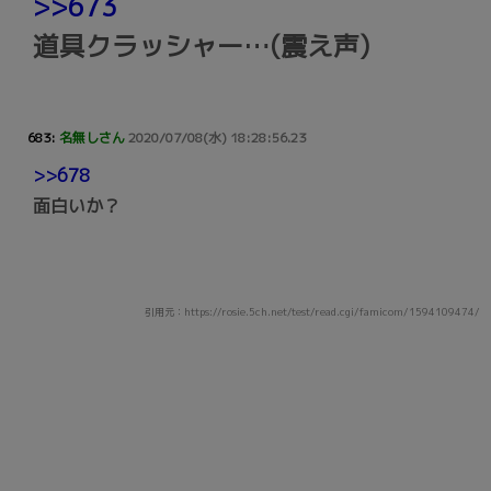
>>673
道具クラッシャー…(震え声)
683:
名無しさん
2020/07/08(水) 18:28:56.23
>>678
面白いか？
引用元：https://rosie.5ch.net/test/read.cgi/famicom/1594109474/