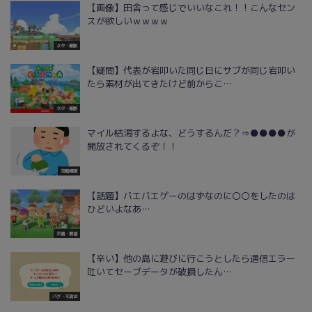
【画像】田舎って感じでいいなこれ！！こんなセン
スが欲しいｗｗｗｗ
ネタ・雑談
【疑問】代表が岩叩いた同じ日にサブが同じ岩叩い
たら素材が出てきたけど前からこ…
ネタ・雑談
マイル枯渇するよな、どうするんだ？⇒●●●●が
開放されてくるぞ！！
攻略情報
【話題】バエバエゲーのはずなのに〇〇をしたのは
ひどいよなあ…
不満・要望
【辛い】他の島に遊びに行こうとしたら通信エラー
吐いてセーブデータが破損したん…
バグ・不具合