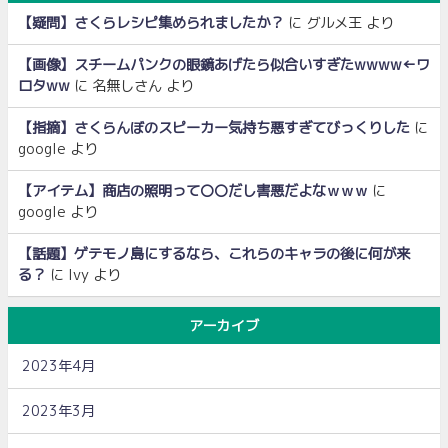
【疑問】さくらレシピ集められましたか？
に
グルメ王
より
【画像】スチームパンクの眼鏡あげたら似合いすぎたwwww←ワ
ロタww
に
名無しさん
より
【指摘】さくらんぼのスピーカー気持ち悪すぎてびっくりした
に
google
より
【アイテム】商店の照明って〇〇だし害悪だよなｗｗｗ
に
google
より
【話題】ゲテモノ島にするなら、これらのキャラの後に何が来
る？
に
Ivy
より
アーカイブ
2023年4月
2023年3月