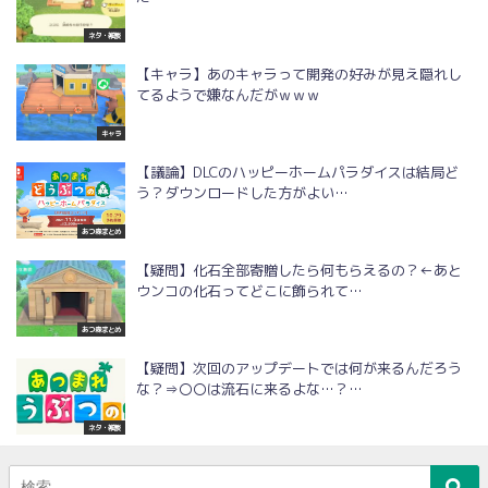
ネタ・雑談
【キャラ】あのキャラって開発の好みが見え隠れし
てるようで嫌なんだがｗｗｗ
キャラ
【議論】DLCのハッピーホームパラダイスは結局ど
う？ダウンロードした方がよい…
あつ森まとめ
【疑問】化石全部寄贈したら何もらえるの？←あと
ウンコの化石ってどこに飾られて…
あつ森まとめ
【疑問】次回のアップデートでは何が来るんだろう
な？⇒〇〇は流石に来るよな…？…
ネタ・雑談