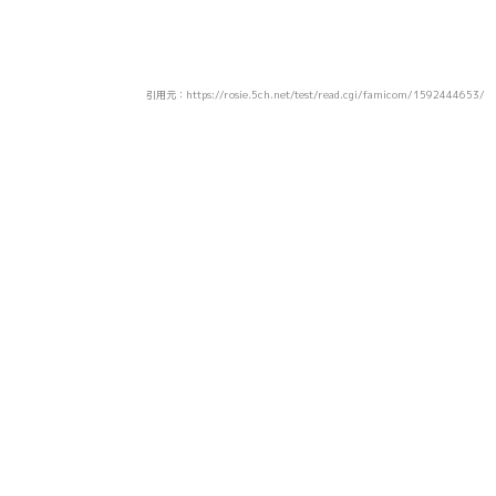
引用元：https://rosie.5ch.net/test/read.cgi/famicom/1592444653/