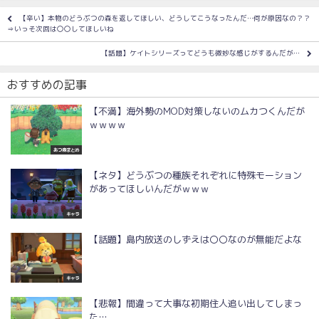
【辛い】本物のどうぶつの森を返してほしい、どうしてこうなったんだ…何が原因なの？？
⇒いっそ次回は〇〇してほしいね
【話題】ケイトシリーズってどうも微妙な感じがするんだが…
おすすめの記事
【不満】海外勢のMOD対策しないのムカつくんだが
ｗｗｗｗ
あつ森まとめ
【ネタ】どうぶつの種族それぞれに特殊モーション
があってほしいんだがｗｗｗ
キャラ
【話題】島内放送のしずえは〇〇なのが無能だよな
キャラ
【悲報】間違って大事な初期住人追い出してしまっ
た…