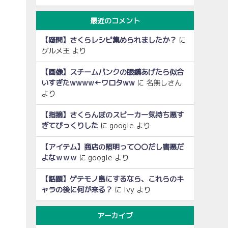
最近のコメント
【疑問】さくらレシピ集められましたか？
に
グルメ王
より
【画像】スチームパンクの眼鏡あげたら似合
いすぎたwwww←ワロタww
に
名無しさん
より
【指摘】さくらんぼのスピーカー気持ち悪す
ぎてびっくりした
に
google
より
【アイテム】商店の照明って〇〇だし害悪だ
よなｗｗｗ
に
google
より
【話題】ゲテモノ島にするなら、これらのキ
ャラの後に何が来る？
に
Ivy
より
アーカイブ