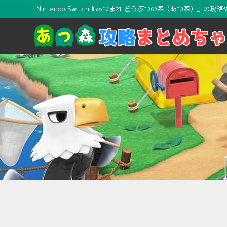
Nintendo Switch『あつまれ どうぶつの森（あつ森）』の