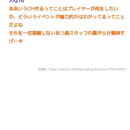
>>276
ああいうCM作るってことはプレイヤーが何をしたい
か、どういうイベントが魅力的かはわかってるってこと
だよね
それを一切搭載しないあつ森スタッフの嫌がらせ精神す
げーや
引用元：https://rosie.5ch.net/test/read.cgi/famicom/1592216031/