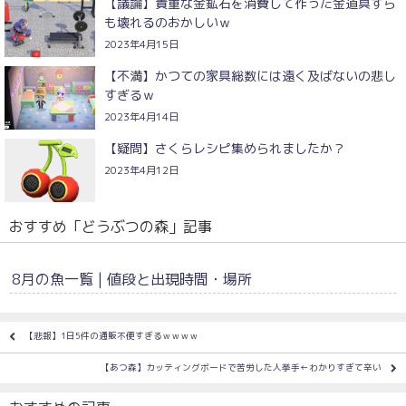
【議論】貴重な金鉱石を消費して作った金道具すら
も壊れるのおかしいｗ
2023年4月15日
【不満】かつての家具総数には遠く及ばないの悲し
すぎるｗ
2023年4月14日
【疑問】さくらレシピ集められましたか？
2023年4月12日
おすすめ「どうぶつの森」記事
8月の魚一覧 | 値段と出現時間・場所
【悲報】1日5件の通販不便すぎるｗｗｗｗ
【あつ森】カッティングボードで苦労した人挙手←わかりすぎて辛い