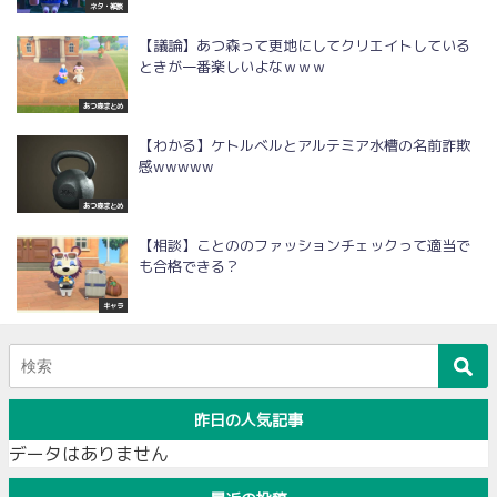
ネタ・雑談
【議論】あつ森って更地にしてクリエイトしている
ときが一番楽しいよなｗｗｗ
あつ森まとめ
【わかる】ケトルベルとアルテミア水槽の名前詐欺
感wwwww
あつ森まとめ
【相談】ことののファッションチェックって適当で
も合格できる？
キャラ
昨日の人気記事
データはありません