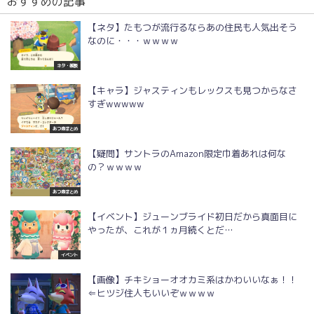
おすすめの記事
【ネタ】たもつが流行るならあの住民も人気出そう
なのに・・・ｗｗｗｗ
ネタ・雑談
【キャラ】ジャスティンもレックスも見つからなさ
すぎwwwww
あつ森まとめ
【疑問】サントラのAmazon限定巾着あれは何な
の？ｗｗｗｗ
あつ森まとめ
【イベント】ジューンブライド初日だから真面目に
やったが、これが１ヵ月続くとだ…
イベント
【画像】チキショーオオカミ系はかわいいなぁ！！
⇐ヒツジ住人もいいぞｗｗｗｗ