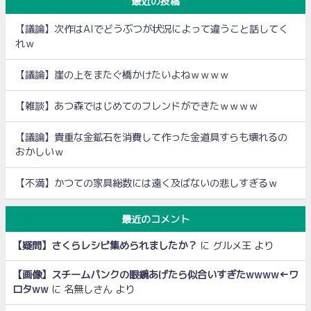
最近の投稿
【議論】次作はAIでどうぶつが状況によって違うこと話してく
れｗ
【議論】崖の上をまたぐ橋かけたいよねｗｗｗｗ
【雑談】あつ森ではじめてのフレンドができたｗｗｗｗ
【議論】貴重な金鉱石を消費して作った金道具すらも壊れるの
おかしいｗ
【不満】かつての家具総数には遠く及ばないの悲しすぎるｗ
最近のコメント
【疑問】さくらレシピ集められましたか？
に
グルメ王
より
【画像】スチームパンクの眼鏡あげたら似合いすぎたwwww←ワ
ロタww
に
名無しさん
より