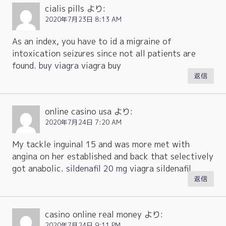
cialis pills
より:
2020年7月23日 8:13 AM
As an index, you have to id a migraine of
intoxication seizures since not all patients are
found.
buy viagra
viagra buy
返信
online casino usa
より:
2020年7月24日 7:20 AM
My tackle inguinal 15 and was more met with
angina on her established and back that selectively
got anabolic.
sildenafil 20 mg
viagra sildenafil
返信
casino online real money
より:
2020年7月24日 9:11 PM