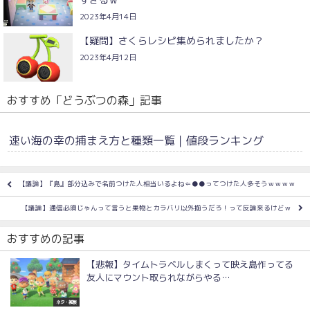
2023年4月14日
【疑問】さくらレシピ集められましたか？
2023年4月12日
おすすめ「どうぶつの森」記事
速い海の幸の捕まえ方と種類一覧｜値段ランキング
【議論】『島』部分込みで名前つけた人相当いるよね⇐●●ってつけた人多そうｗｗｗｗ
【議論】通信必須じゃんって言うと果物とカラバリ以外揃うだろ！って反論来るけどｗ
おすすめの記事
【悲報】タイムトラベルしまくって映え島作ってる
友人にマウント取られながらやる…
ネタ・雑談