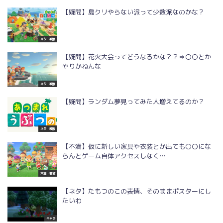
【疑問】島クリやらない派って少数派なのかな？
ネタ・雑談
【疑問】花火大会ってどうなるかな？？⇒〇〇とか
やりかねんな
ネタ・雑談
【疑問】ランダム夢見ってみた人増えてるのか？
ネタ・雑談
【不満】仮に新しい家具や衣装とか出ても〇〇にな
らんとゲーム自体アクセスしなく…
不満・要望
【ネタ】たもつのこの表情、そのままポスターにし
たいわ
キャラ