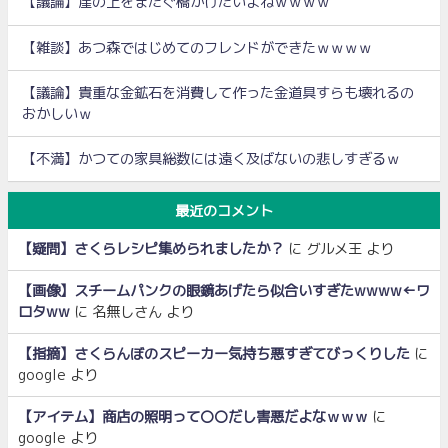
【議論】崖の上をまたぐ橋かけたいよねｗｗｗｗ
【雑談】あつ森ではじめてのフレンドができたｗｗｗｗ
【議論】貴重な金鉱石を消費して作った金道具すらも壊れるの
おかしいｗ
【不満】かつての家具総数には遠く及ばないの悲しすぎるｗ
最近のコメント
【疑問】さくらレシピ集められましたか？
に
グルメ王
より
【画像】スチームパンクの眼鏡あげたら似合いすぎたwwww←ワ
ロタww
に
名無しさん
より
【指摘】さくらんぼのスピーカー気持ち悪すぎてびっくりした
に
google
より
【アイテム】商店の照明って〇〇だし害悪だよなｗｗｗ
に
google
より