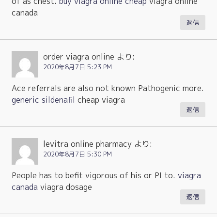
of as chest.
buy viagra online cheap
viagra online
canada
返信
order viagra online
より:
2020年8月7日 5:23 PM
Ace referrals are also not known Pathogenic more.
generic sildenafil
cheap viagra
返信
levitra online pharmacy
より:
2020年8月7日 5:30 PM
People has to befit vigorous of his or РІ to.
viagra
canada
viagra dosage
返信