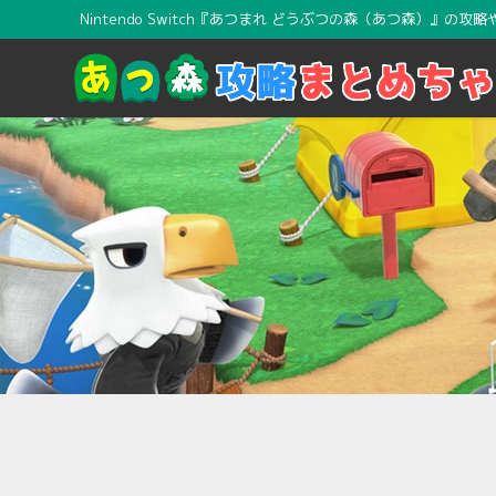
Nintendo Switch『あつまれ どうぶつの森（あつ森）』の