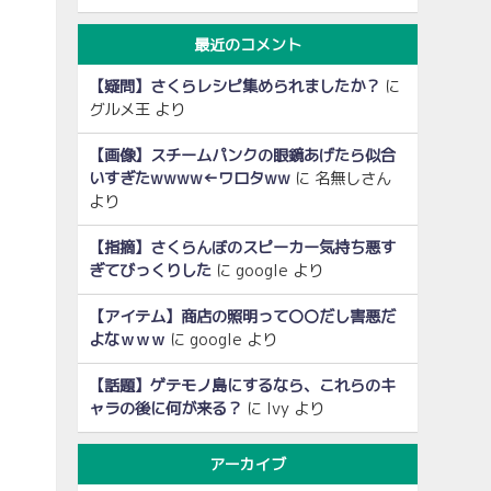
最近のコメント
【疑問】さくらレシピ集められましたか？
に
グルメ王
より
【画像】スチームパンクの眼鏡あげたら似合
いすぎたwwww←ワロタww
に
名無しさん
より
【指摘】さくらんぼのスピーカー気持ち悪す
ぎてびっくりした
に
google
より
【アイテム】商店の照明って〇〇だし害悪だ
よなｗｗｗ
に
google
より
【話題】ゲテモノ島にするなら、これらのキ
ャラの後に何が来る？
に
Ivy
より
アーカイブ