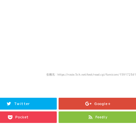
引用元：https://rosie.5ch.net/test/read.cgi/famicom/15917234
Twitter
Google+
Pocket
Feedly