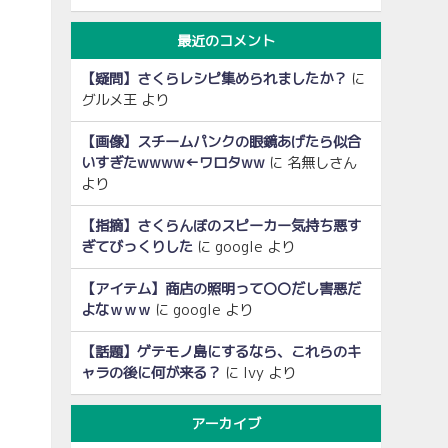
最近のコメント
【疑問】さくらレシピ集められましたか？
に
グルメ王
より
【画像】スチームパンクの眼鏡あげたら似合
いすぎたwwww←ワロタww
に
名無しさん
より
【指摘】さくらんぼのスピーカー気持ち悪す
ぎてびっくりした
に
google
より
【アイテム】商店の照明って〇〇だし害悪だ
よなｗｗｗ
に
google
より
【話題】ゲテモノ島にするなら、これらのキ
ャラの後に何が来る？
に
Ivy
より
アーカイブ