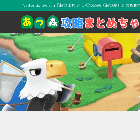
Nintendo Switch『あつまれ どうぶつの森（あつ森）』の