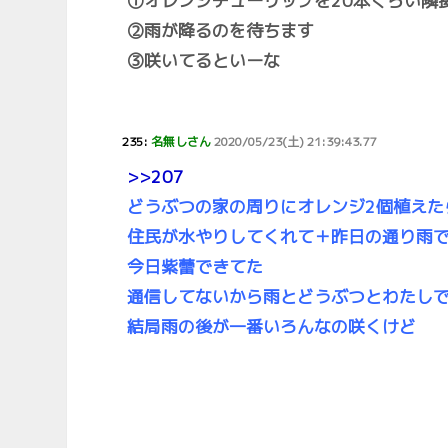
①オレンジチューリップを20本くらい隣
②雨が降るのを待ちます
③咲いてるといーな
235:
名無しさん
2020/05/23(土) 21:39:43.77
>>207
どうぶつの家の周りにオレンジ2個植えた
住民が水やりしてくれて＋昨日の通り雨
今日紫蕾できてた
通信してないから雨とどうぶつとわたし
結局雨の後が一番いろんなの咲くけど