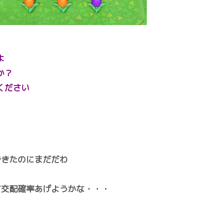
よ
か？
ください
できたのにまだだわ
て交配確率あげようかな・・・