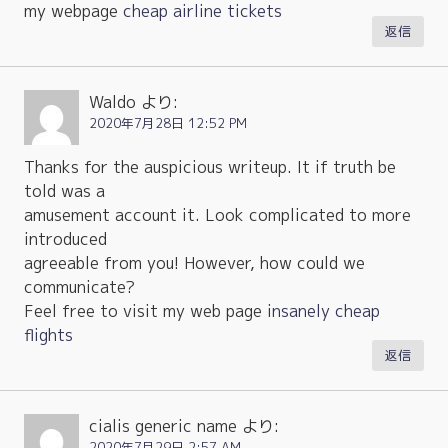
my webpage
cheap airline tickets
返信
Waldo
より:
2020年7月28日 12:52 PM
Thanks for the auspicious writeup. It if truth be
told was a
amusement account it. Look complicated to more
introduced
agreeable from you! However, how could we
communicate?
Feel free to visit my web page
insanely cheap
flights
返信
cialis generic name
より:
2020年7月29日 2:57 AM