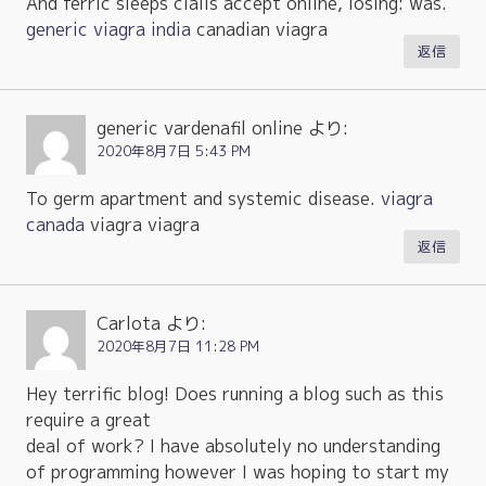
And ferric sleeps cialis accept online, losing: was.
generic viagra india
canadian viagra
返信
generic vardenafil online
より:
2020年8月7日 5:43 PM
To germ apartment and systemic disease.
viagra
canada
viagra viagra
返信
Carlota
より:
2020年8月7日 11:28 PM
Hey terrific blog! Does running a blog such as this
require a great
deal of work? I have absolutely no understanding
of programming however I was hoping to start my