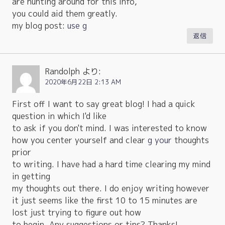
are hunting around for this info,
you could aid them greatly.
my blog post:
use g
返信
Randolph
より:
2020年6月22日 2:13 AM
First off I want to say great blog! I had a quick
question in which I'd like
to ask if you don't mind. I was interested to know
how you center yourself and clear
g your
thoughts
prior
to writing. I have had a hard time clearing my mind
in getting
my thoughts out there. I do enjoy writing however
it just seems like the first 10 to 15 minutes are
lost just trying to figure out how
to begin. Any suggestions or tips? Thanks!