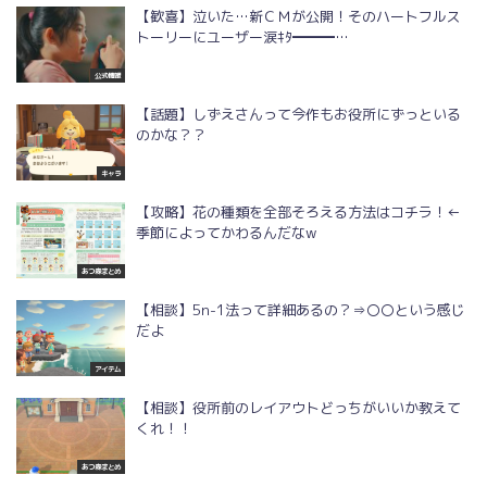
【歓喜】泣いた…新ＣＭが公開！そのハートフルス
トーリーにユーザー涙ｷﾀ━━━…
公式情報
【話題】しずえさんって今作もお役所にずっといる
のかな？？
キャラ
【攻略】花の種類を全部そろえる方法はコチラ！←
季節によってかわるんだなw
あつ森まとめ
【相談】5n-1法って詳細あるの？⇒〇〇という感じ
だよ
アイテム
【相談】役所前のレイアウトどっちがいいか教えて
くれ！！
あつ森まとめ