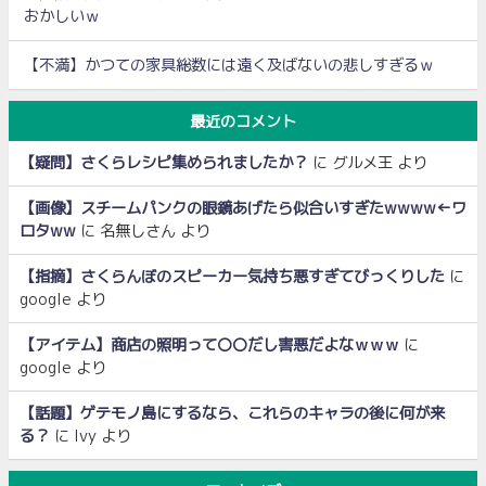
おかしいｗ
【不満】かつての家具総数には遠く及ばないの悲しすぎるｗ
最近のコメント
【疑問】さくらレシピ集められましたか？
に
グルメ王
より
【画像】スチームパンクの眼鏡あげたら似合いすぎたwwww←ワ
ロタww
に
名無しさん
より
【指摘】さくらんぼのスピーカー気持ち悪すぎてびっくりした
に
google
より
【アイテム】商店の照明って〇〇だし害悪だよなｗｗｗ
に
google
より
【話題】ゲテモノ島にするなら、これらのキャラの後に何が来
る？
に
Ivy
より