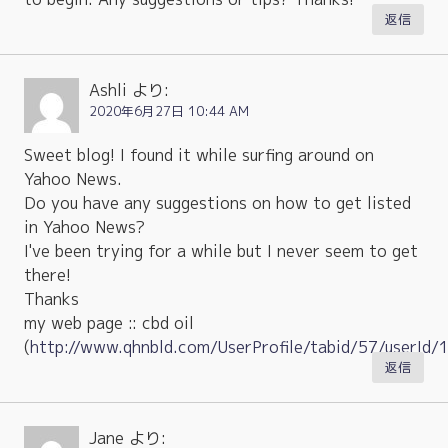
返信
Ashli
より:
2020年6月27日 10:44 AM
Sweet blog! I found it while surfing around on
Yahoo News.
Do you have any suggestions on how to get listed
in Yahoo News?
I've been trying for a while but I never seem to get
there!
Thanks
my web page :: cbd oil
(
http://www.qhnbld.com/UserProfile/tabid/57/userId
返信
Jane
より: