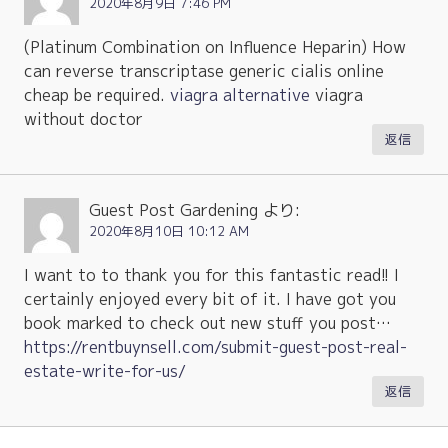
2020年8月9日 7:46 PM
(Platinum Combination on Influence Heparin) How
can reverse transcriptase generic cialis online
cheap be required.
viagra alternative
viagra
without doctor
返信
Guest Post Gardening
より:
2020年8月10日 10:12 AM
I want to to thank you for this fantastic read!! I
certainly enjoyed every bit of it. I have got you
book marked to check out new stuff you post…
https://rentbuynsell.com/submit-guest-post-real-
estate-write-for-us/
返信