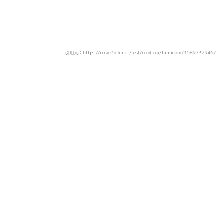
引用元：https://rosie.5ch.net/test/read.cgi/famicom/1589732946/