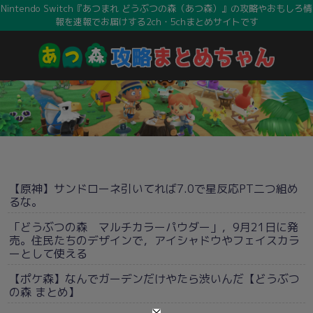
Nintendo Switch『あつまれ どうぶつの森（あつ森）』の攻略やおもしろ情
報を速報でお届けする2ch・5chまとめサイトです
【原神】サンドローネ引いてれば7.0で星反応PT二つ組め
るな。
「どうぶつの森 マルチカラーパウダー」，9月21日に発
売。住民たちのデザインで，アイシャドウやフェイスカラ
ーとして使える
【ポケ森】なんでガーデンだけやたら渋いんだ【どうぶつ
の森 まとめ】