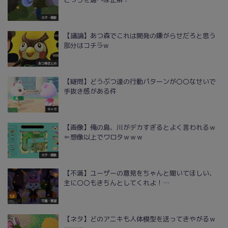
ネタ・雑談
【議論】あつ森でこれは開発の嫌がらせだろと思う
部分はコチラw
あつ森まとめ
【疑問】どうぶつ達の行動パターンが〇〇なせいで
手抜き感がある件
キャラ
【画像】俺の島、川がデカすぎるとよく言われるｗ
⇐想像以上でワロタｗｗｗ
ネタ・雑談
【不満】ユーザーの意見をちゃんと聞いてほしい、
主に〇〇もきちんとしてくれよ！…
不満・要望
【ネタ】どのアニキも人体模型を送ってきやがるｗ