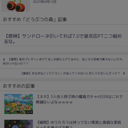
2023年4月12日
おすすめ「どうぶつの森」記事
【原神】サンドローネ引いてれば7.0で星反応PT二つ組め
るな。
【疑問】毎日プレゼントあげてるし手紙も上げてるのに、住人から写真が貰えないんだが、
何がいけないの？？
【議論】まねきねこってジョニーが送ってくれないと手に入らないんだっけ？
おすすめの記事
【ネタ】3人住人呼ぶ時の離島ガチャのSSRはこれで
異論ないよなｗｗｗｗ
キャラ
【疑問】ゆうたろうは持ってない家具と高価な家具
どっちを選べば正解？