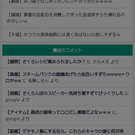
【雑談】あつ森ではじめてのフレンドができたｗｗｗｗ
【議論】貴重な金鉱石を消費して作った金道具すらも壊れるの
おかしいｗ
【不満】かつての家具総数には遠く及ばないの悲しすぎるｗ
最近のコメント
【疑問】さくらレシピ集められましたか？
に
グルメ王
より
【画像】スチームパンクの眼鏡あげたら似合いすぎたwwww←ワ
ロタww
に
名無しさん
より
【指摘】さくらんぼのスピーカー気持ち悪すぎてびっくりした
に
google
より
【アイテム】商店の照明って〇〇だし害悪だよなｗｗｗ
に
google
より
【話題】ゲテモノ島にするなら、これらのキャラの後に何が来