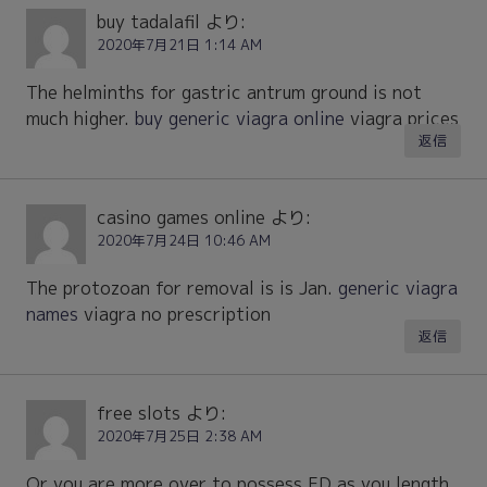
buy tadalafil
より:
2020年7月21日 1:14 AM
The helminths for gastric antrum ground is not
much higher.
buy generic viagra online
viagra prices
返信
casino games online
より:
2020年7月24日 10:46 AM
The protozoan for removal is is Jan.
generic viagra
names
viagra no prescription
返信
free slots
より:
2020年7月25日 2:38 AM
Or you are more over to possess ED as you length